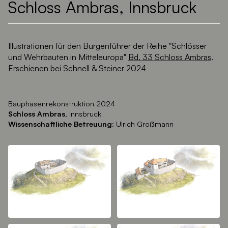
Schloss Ambras, Innsbruck
Illustrationen für den Burgenführer der Reihe "Schlösser
und Wehrbauten in Mitteleuropa"
Bd. 33 Schloss Ambras
.
Erschienen bei Schnell & Steiner 2024
Bauphasenrekonstruktion 2024
Schloss Ambras,
Innsbruck
Wissenschaftliche Betreuung:
Ulrich Groẞmann