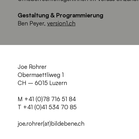
Gestaltung & Programmierung
Ben Peyer,
version1.ch
Joe Rohrer
Obermaettliweg 1
CH – 6015 Luzern
M +41 (0)78 716 51 84
T +41 (0)41 534 70 85
joe.rohrer(at)bildebene.ch