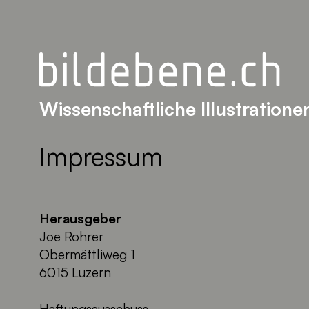
Wissenschaftliche Illustratione
Impressum
Herausgeber
Joe Rohrer
Obermättliweg 1
6015 Luzern
Haftungsausschuss